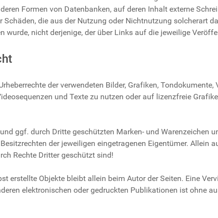
nderen Formen von Datenbanken, auf deren Inhalt externe Schreibz
r Schäden, die aus der Nutzung oder Nichtnutzung solcherart da
n wurde, nicht derjenige, der über Links auf die jeweilige Veröffe
cht
die Urheberrechte der verwendeten Bilder, Grafiken, Tondokument
e, Videosequenzen und Texte zu nutzen oder auf lizenzfreie Gra
n und ggf. durch Dritte geschützten Marken- und Warenzeichen 
Besitzrechten der jeweiligen eingetragenen Eigentümer. Allein a
ch Rechte Dritter geschützt sind!
st erstellte Objekte bleibt allein beim Autor der Seiten. Eine Ve
eren elektronischen oder gedruckten Publikationen ist ohne a