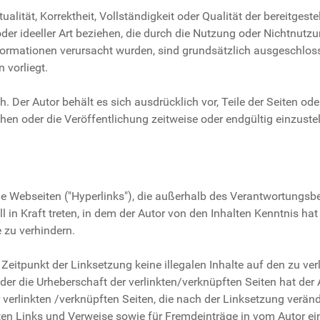
ualität, Korrektheit, Vollständigkeit oder Qualität der bereitge
oder ideeller Art beziehen, die durch die Nutzung oder Nichtnut
formationen verursacht wurden, sind grundsätzlich ausgeschloss
 vorliegt.
ch. Der Autor behält es sich ausdrücklich vor, Teile der Seiten 
en oder die Veröffentlichung zeitweise oder endgültig einzustel
de Webseiten ("Hyperlinks"), die außerhalb des Verantwortungsbe
l in Kraft treten, in dem der Autor von den Inhalten Kenntnis 
e zu verhindern.
 Zeitpunkt der Linksetzung keine illegalen Inhalte auf den zu ve
der die Urheberschaft der verlinkten/verknüpften Seiten hat der A
r verlinkten /verknüpften Seiten, die nach der Linksetzung verände
ten Links und Verweise sowie für Fremdeinträge in vom Autor ei