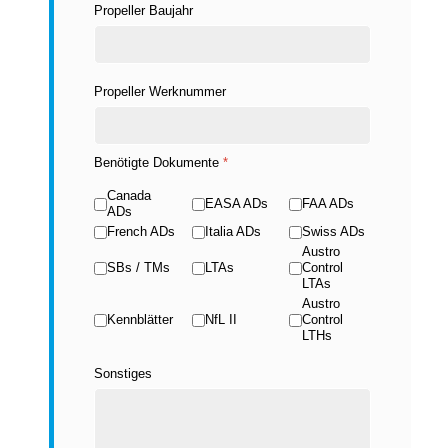
Propeller Baujahr
Propeller Werknummer
Benötigte Dokumente
*
Canada
EASA ADs
FAA ADs
ADs
French ADs
Italia ADs
Swiss ADs
Austro
SBs / TMs
LTAs
Control
LTAs
Austro
Kennblätter
NfL II
Control
LTHs
Sonstiges